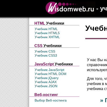
- у
HTML
Учебники
Учебн
Учебник HTML
Учебник HTML5
Учебник XHTML
CSS
Учебники
Учебник CSS
Учебник CSS3
У нас Вы н
JavaScript
Учебники
справочник
используют
Учебник JavaScript
Учебник HTML DOM
Учебник jQuery
Для того, 
Учебник AJAX
учебник в 
Учебник JSON
учебника с
Веб-хостинг
» 
Выбор Веб-хостинга