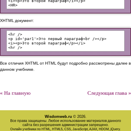
<i><p>Это второй параграф</i></p>

XHTML документ:
<hr />

<p id='par1'>Это первый параграф<br /></p>

<i><p>Это второй параграф</p></i>

Все отличия XHTML от HTML будут подробно рассмотрены далее в
данном учебнике.
« На главную
Следующая глава »
Wisdomweb.ru
© 2026.
Все права защищены. Любое использование материалов данного
сайта без разрешения администрации запрещено.
Онлайн учебники по HTML, HTML5, CSS, JavaScript, AJAX, HDOM, jQuery.