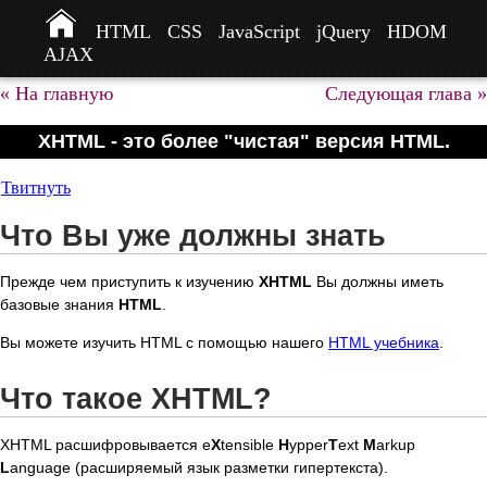
HTML
CSS
JavaScript
jQuery
HDOM
AJAX
« На главную
Следующая глава »
XHTML - это более "чистая" версия HTML.
Твитнуть
Что Вы уже должны знать
Прежде чем приступить к изучению
XHTML
Вы должны иметь
базовые знания
HTML
.
Вы можете изучить HTML с помощью нашего
HTML учебника
.
Что такое XHTML?
XHTML расшифровывается e
X
tensible
H
ypper
T
ext
M
arkup
L
anguage (расширяемый язык разметки гипертекста).