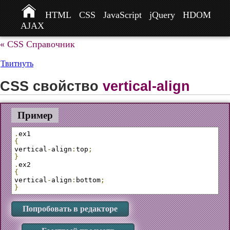
HTML
CSS
JavaScript
jQuery
HDOM
AJAX
« CSS Справочник
Твитнуть
CSS свойство
vertical-align
Пример
.
{
vertical
-
align
:
top
;
}
.
{
vertical
-
align
:
bottom
;
}
Попробовать в редакторе