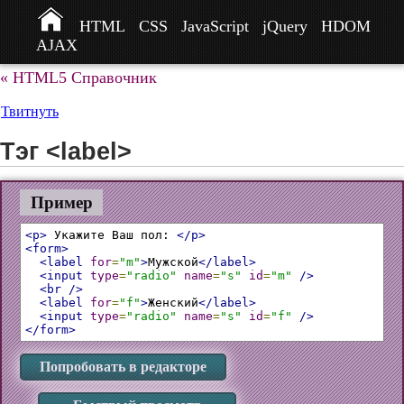
HTML
CSS
JavaScript
jQuery
HDOM
AJAX
« HTML5 Справочник
Твитнуть
Тэг <label>
Пример
<p>
 Укажите Ваш пол: 
</p>
<form>
<label
for
=
"m"
>
Мужcкой
</label>
<input
type
=
"radio"
name
=
"s"
id
=
"m"
/>
<br
/>
<label
for
=
"f"
>
Женский
</label>
<input
type
=
"radio"
name
=
"s"
id
=
"f"
/>
</form>
Попробовать в редакторе