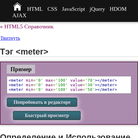
HTML
CSS
JavaScript
jQuery
HDOM
AJAX
« HTML5 Справочник
Твитнуть
Тэг <meter>
Пример
<meter
min
=
'0'
max
=
'100'
value
=
'70'
></meter>
<meter
min
=
'0'
max
=
'100'
value
=
'30'
></meter>
<meter
min
=
'0'
max
=
'100'
value
=
'50'
></meter>
Попробовать в редакторе
Быстрый просмотр
Определение и Использование