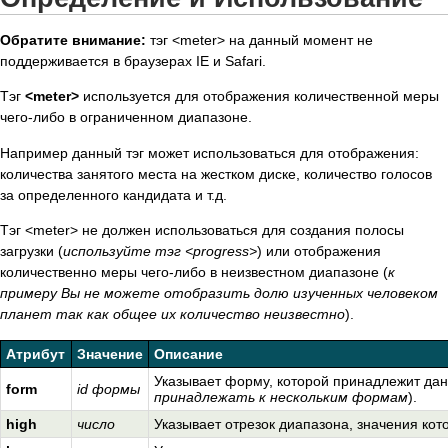
Обратите внимание:
тэг <meter> на данный момент не
поддерживается в браузерах IE и Safari.
Тэг
<meter>
используется для отображения количественной меры
чего-либо в ограниченном диапазоне.
Например данный тэг может использоваться для отображения:
количества занятого места на жестком диске, количество голосов
за определенного кандидата и т.д.
Тэг <meter> не должен использоваться для создания полосы
загрузки (
используйте тэг <progress>
) или отображения
количественно меры чего-либо в неизвестном диапазоне (
к
примеру Вы не можете отобразить долю изученных человеком
планет так как общее их количество неизвестно
).
Атрибут
Значение
Описание
Указывает форму, которой принадлежит дан
form
id формы
принадлежать к нескольким формам
).
high
число
Указывает отрезок диапазона, значения кот